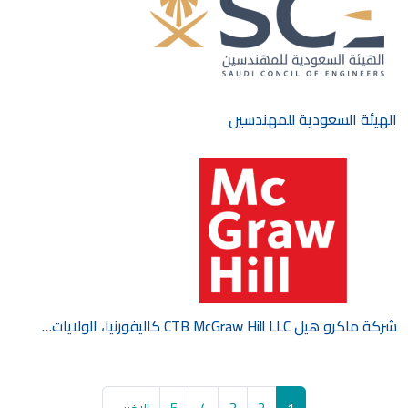
الهيئة السعودية للمهندسين
شركة ماكرو هيل CTB McGraw Hill LLC كاليفورنيا، الولايات…
Pagination
الصفحة
Current page
الصفحة
الصفحة
الصفحة
Last page