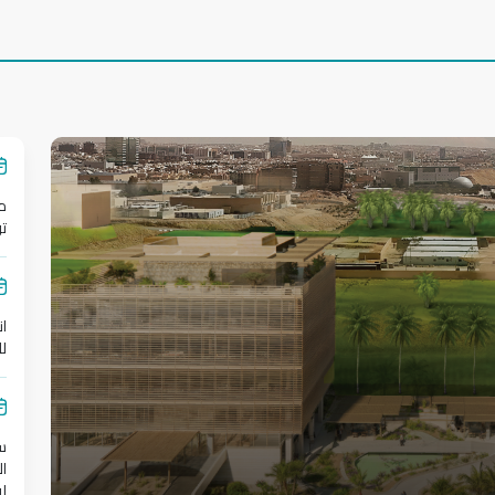
من
ت
م
ا
ل
ا
س
ال
لق