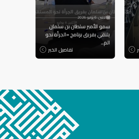
الاثنين، 6 يوليو 2026
الأربعاء، 24 يونيو 2026
سمو الأمير سلطان بن سلمان
مركز الملك
يلتقي بفريق برنامج «الجرأة نحو
الإعاقة ي
الم...
الفايوت...
تفاصيل الخبر