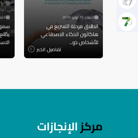
الأربعاء، 15 يوليو 2026
الاثنين، 13 يول
حرمين
انطلاق مرحلة التسريع في
سمو ا
جديد؛
هاكاثون الذكاء الاصطناعي
يطّل
للأشخاص ذو...
الاست
 الخبر
تفاصيل الخبر
مركز
الإنجازات